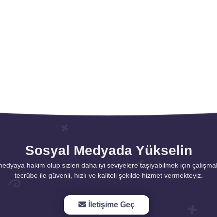
Sosyal Medyada Yükselin
 medyaya hakim olup sizleri daha iyi seviyelere taşıyabilmek için çalışmakt
tecrübe ile güvenli, hızlı ve kaliteli şekilde hizmet vermekteyiz.
İletişime Geç